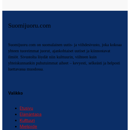
Suomijuoru.com
Suomijuoru.com on suomalainen uutis- ja viihdesivusto, joka kokoaa
yhteen tuoreimmat juorut, ajankohtaiset uutiset ja kiinnostavat
ilmiöt. Sivustolta löydät niin kulttuurin, viihteen kuin
yhteiskunnankin puhutuimmat aiheet – kevyesti, selkeästi ja helposti
luettavassa muodossa.
Valikko
Etusivu
Elämäntapa
Kulttuuri
Mielipide