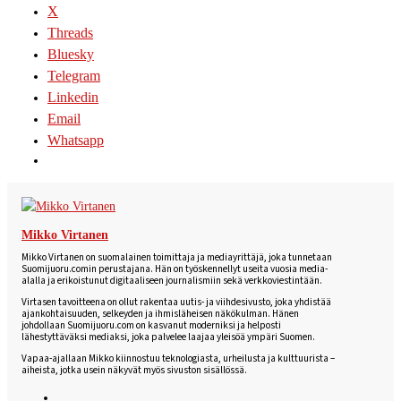
X
Threads
Bluesky
Telegram
Linkedin
Email
Whatsapp
Mikko Virtanen
Mikko Virtanen on suomalainen toimittaja ja mediayrittäjä, joka tunnetaan
Suomijuoru.comin perustajana. Hän on työskennellyt useita vuosia media-
alalla ja erikoistunut digitaaliseen journalismiin sekä verkkoviestintään.
Virtasen tavoitteena on ollut rakentaa uutis- ja viihdesivusto, joka yhdistää
ajankohtaisuuden, selkeyden ja ihmisläheisen näkökulman. Hänen
johdollaan Suomijuoru.com on kasvanut moderniksi ja helposti
lähestyttäväksi mediaksi, joka palvelee laajaa yleisöä ympäri Suomen.
Vapaa-ajallaan Mikko kiinnostuu teknologiasta, urheilusta ja kulttuurista –
aiheista, jotka usein näkyvät myös sivuston sisällössä.