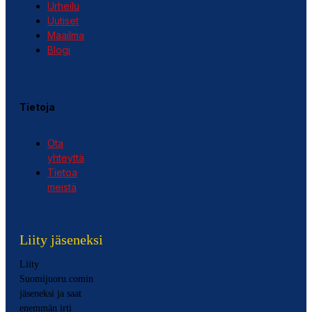
Urheilu
Uutiset
Maailma
Blogi
Tietoja
Ota
yhteyttä
Tietoa
meistä
Liity jäseneksi
Liity
Suomijuoru.comin
jäseneksi ja saat
enemmän irti