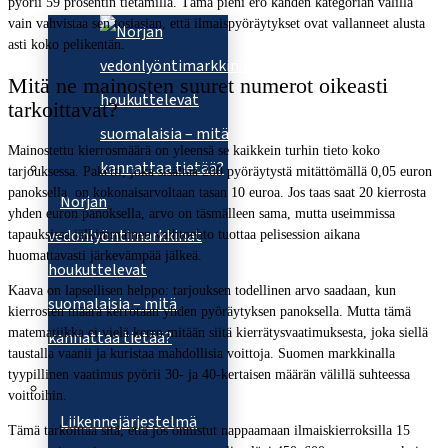
pyörii 59 prosentin tietämillä. Tämä pieni ero kahden kategorian välillä
vain vahvistaa sen tosiasian, että ilmaispyöräytykset ovat vallanneet alusta
asti koko pelikentän.
Mitä ne mainosten suuret numerot oikeasti
tarkoittavat?
Mainostettu kierrosmäärä on yleensä se kaikkein turhin tieto koko
tarjouksessa. Paketti, joka sisältää 200 pyöräytystä mitättömällä 0,05 euron
panoksella, on kokonaisarvoltaan tasan 10 euroa. Jos taas saat 20 kierrosta
Norjan
yhden euron panoksella, arvo on täsmälleen sama, mutta useimmissa
vedonlyöntimarkkinat
tapauksissa jälkimmäinen vaihtoehto tuottaa pelisession aikana
huomattavasti järkevämpää jälkeä.
houkuttelevat
Kaava on lapsellisen helppo: tarjouksen todellinen arvo saadaan, kun
suomalaisia – mitä
kierrosten määrä kerrotaan yhden pyöräytyksen panoksella. Mutta tämä
matematiikka ei vielä kerro mitään siitä kierrätysvaatimuksesta, joka siellä
kannattaa tietää?
taustalla vaanii ja kuristaa mahdollisia voittoja. Suomen markkinalla
tyypillinen vaatimus pyörii 30- ja 40-kertaisen määrän välillä suhteessa
voittoihin.
Liikennejärjestelmä
Tämä tarkoittaa sitä, että jos onnistut nappaamaan ilmaiskierroksilla 15