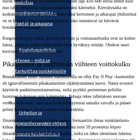
euron voiton, sinun on panostettava pelien läpi 450–600 euroa ennen kuin
uudistuu
nuo rahat muuttuvat vapaasti nostettavaksi käteiseksi. Kierrätysaika on
suurkaupungeissa –
keskimäärin seitsemän päivää. Juuri tämä kertoimen ja aikarajan yhdistelmä
on se loukku, jossa useimmat pelaajat joko onnistuvat tai häviävät
Faktat ja aikajana
bonuksensa kokonaan.
Kierroskohtainen panos, kierrätyskerroin ja voimassaoloaika ovat ne kolme
lukua, jotka on pakko lukea ennen kuin hyväksyy mitään. Otsikon suuri
Koulutusuudistus
kierrosmäärä joutaa romukoppaan.
etenee – mitä se
Pikakasinot ja välittömän viihteen voittokulku
tarkoittaa opiskelijoille
Rinnakkainen ilmiö Suomen markkinoilla on ollut Pay N Play -kasinoiden
eli tuttavallisemmin pikakasinoitten räjähdysmäinen kasvu. Nämä sivustot
Urheilu
käyttävät pankkitunnistautumista, mikä pyyhkii perinteisen pelitilin
luomisen kokonaan pois kalenterista. Pelaaja tekee talletuksen suoraan
verkkopankistaan, vahvistaa henkilöllisyytensä samalla vaivalla ja pääsee
pelien kimppuun ilman tuntien lomakerulettia.
Urheilun ja
Ilmaiskierrokset siirtyivät tähän uuteen formaattiin ilman minkäänlaista
mielenterveyden yhteys
kitkaa. Rekisteröitymisvapaista kasinoista noin 59 prosenttia leipoo
nousee keskusteluun
ilmaiskierroksia uuden pelaajan etuihin, mikä on lähes identtinen lukema