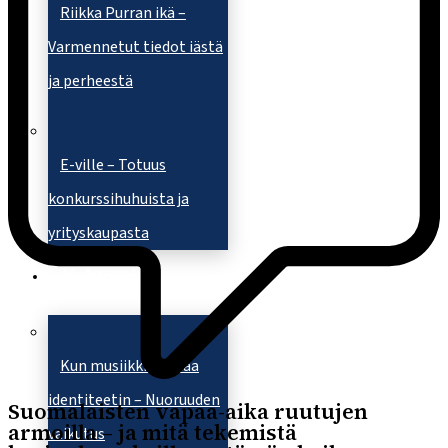
Riikka Purran ikä –
Varmennetut tiedot iästä
ja perheestä
E-ville – Totuus
konkurssihuhuista ja
yrityskaupasta
Kulttuuri
Kun musiikki kohtaa
identiteetin – Nuoruuden
Suomalaisten vapaa-aika ruutujen
armoilla – ja mitä tekemistä
vaikutus