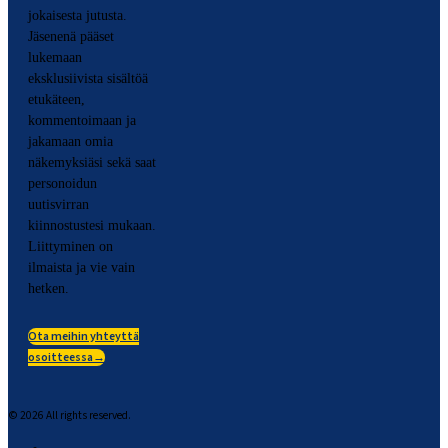
jokaisesta jutusta.
Jäsenenä pääset
lukemaan
eksklusiivista sisältöä
etukäteen,
kommentoimaan ja
jakamaan omia
näkemyksiäsi sekä saat
personoidun
uutisvirran
kiinnostustesi mukaan.
Liittyminen on
ilmaista ja vie vain
hetken.
Ota meihin yhteyttä
osoitteessa→
©
2026
All rights reserved.