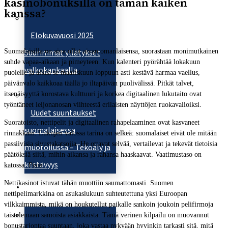
kasinobonuksilla on tämän kaiken
kanssa?
Elokuvavuosi 2025
Suomalaisilla on aina ollut aivan omanlaisensa, suorastaan monimutkainen
Suurimmat yllätykset
suhde vapaa-aikaan ja pimeyteen. Kun kalenteri pyörähtää lokakuun
valkokankaalla
puolelle ja alkaa se maaliskuun loppuun asti kestävä harmaa vaellus,
päivänvalo kaikkoaa täällä jo iltapäivän puolivälissä. Pitkät talvet,
itsenäisyyttä korostava kulttuuri ja korkea digitaalinen lukutaito ovat
työntäneet leijonanosan viihteestä erilaisten näyttöjen ruokavalioiksi.
Uudet suuntaukset
Suoratoisto, nettipelit ja digitaalinen rahapelaaminen ovat kasvaneet
suomalaisessa
rinnakkain. Lukujen valossa tarina on selkeä: suomalaiset eivät ole mitään
passiivisia sivustakatsojia. He ottavat selvää, vertailevat ja tekevät tietoisia
muotoilussa – Tekoäly ja
päätöksiä siitä, mihin aikansa ja rahansa haaskaavat. Vaatimustaso on
kestävyys
katossa. Piste.
Nettikasinot istuvat tähän muottiin saumattomasti. Suomen
Mielipide
nettipelimarkkina on asukaslukuun suhteutettuna yksi Euroopan
vilkkaimmista, mikä on houkutellut paikalle sankoin joukoin pelifirmoja
taistelemaan samoista asiakkaista. Tämä verinen kilpailu on muovannut
bonustarjontaa suuntaan, joka vastaa nykyään hyvinkin tarkasti sitä, mitä