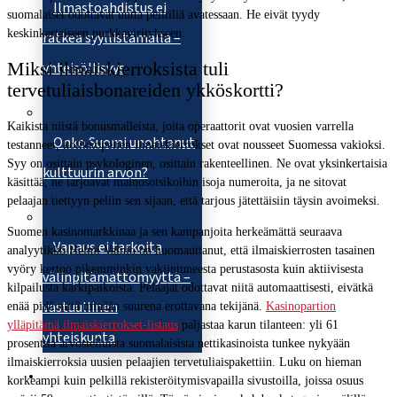
Ilmastoahdistus ei
suomalaiset odottavat uutta pelitiliä avatessaan. He eivät tyydy
keskinkertaiseen purkkaviritykseen.
ratkea syyllistämällä –
Miksi ilmaiskierroksista tuli
yhteisöllisyys
tervetuliaisbonareiden ykköskortti?
Kaikista niistä bonusmalleista, joita operaattorit ovat vuosien varrella
Onko Suomi unohtanut
testanneet, kolikkopelien ilmaiskierrokset ovat nousseet Suomessa vakioksi.
Syy on osittain psykologinen, osittain rakenteellinen. Ne ovat yksinkertaisia
kulttuurin arvon?
käsittää, ne tarjoavat mainosotsikoihin isoja numeroita, ja ne sitovat
pelaajan tiettyyn peliin sen sijaan, että tarjous jätettäisiin täysin avoimeksi.
Suomen kasinomarkkinaa ja sen kampanjoita herkeämättä seuraava
Vapaus ei tarkoita
analyytikko Helmi Vainio on huomauttanut, että ilmaiskierrosten tasainen
vyöry kertoo pikemminkin vakiintuneesta perustasosta kuin aktiivisesta
välinpitämättömyyttä –
kilpailusta kärkipaikoista. Pelaajat odottavat niitä automaattisesti, eivätkä
vastuullinen
enää pidä niitä minään suurena erottavana tekijänä.
Kasinopartion
ylläpitämä ilmaiskierrokset-listaus
paljastaa karun tilanteen: yli 61
yhteiskunta
prosenttia arvostelluista suomalaisista nettikasinoista tunkee nykyään
ilmaiskierroksia uusien pelaajien tervetuliaispakettiin. Luku on hieman
Uutiset
korkeampi kuin pelkillä rekisteröitymisvapailla sivustoilla, joissa osuus