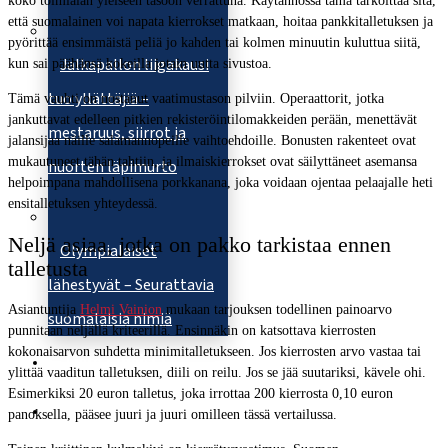
koko toimialan yleiseen tasoon verrattuna. Käytännössä tämä tarkoittaa sitä,
että suomalainen voi napata kierrokset matkaan, hoitaa pankkitalletuksen ja
pyörittää ensimmäistä peliä jo kahden tai kolmen minuutin kuluttua siitä,
Jalkapallon liigakausi
kun sai päähänsä kokeilla jotain uutta sivustoa.
tuo yllättäjiä –
Tämä vauhti on nostanut vaatimustason pilviin. Operaattorit, jotka
jankuttavat edelleen pitkien rekisteröintilomakkeiden perään, menettävät
mestaruus, siirrot ja
jalansijaa näille salamannopeille vaihtoehdoille. Bonusten rakenteet ovat
mukautuneet tähän tahtiin, ja ilmaiskierrokset ovat säilyttäneet asemansa
nuorten läpimurto
helpoimpana mahdollisena porkkanana, joka voidaan ojentaa pelaajalle heti
ensitalletuksen yhteydessä.
Neljä asiaa, jotka on pakko tarkistaa ennen
Olympialaiset
talletusta
lähestyvät – Seurattavia
Asiantuntija
Helmi Vainion
mukaan tarjouksen todellinen painoarvo
suomalaisia nimiä
punnitaan neljällä kriteerillä. Ensinnäkin on katsottava kierrosten
kokonaisarvon suhdetta minimitalletukseen. Jos kierrosten arvo vastaa tai
Tietoa meistä
ylittää vaaditun talletuksen, diili on reilu. Jos se jää suutariksi, kävele ohi.
Esimerkiksi 20 euron talletus, joka irrottaa 200 kierrosta 0,10 euron
Ota yhteyttä
panoksella, pääsee juuri ja juuri omilleen tässä vertailussa.