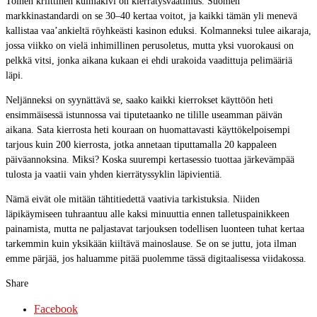
Toinen kriittinen kulmakivi on kierrätysvaatimus. Suomen
markkinastandardi on se 30–40 kertaa voitot, ja kaikki tämän yli menevä
kallistaa vaa’ankieltä röyhkeästi kasinon eduksi. Kolmanneksi tulee aikaraja,
jossa viikko on vielä inhimillinen perusoletus, mutta yksi vuorokausi on
pelkkä vitsi, jonka aikana kukaan ei ehdi urakoida vaadittuja pelimääriä
läpi.
Neljänneksi on syynättävä se, saako kaikki kierrokset käyttöön heti
ensimmäisessä istunnossa vai tiputetaanko ne tilille useamman päivän
aikana. Sata kierrosta heti kouraan on huomattavasti käyttökelpoisempi
tarjous kuin 200 kierrosta, jotka annetaan tiputtamalla 20 kappaleen
päiväannoksina. Miksi? Koska suurempi kertasessio tuottaa järkevämpää
tulosta ja vaatii vain yhden kierrätyssyklin läpivientiä.
Nämä eivät ole mitään tähtitiedettä vaativia tarkistuksia. Niiden
läpikäymiseen tuhraantuu alle kaksi minuuttia ennen talletuspainikkeen
painamista, mutta ne paljastavat tarjouksen todellisen luonteen tuhat kertaa
tarkemmin kuin yksikään kiiltävä mainoslause. Se on se juttu, jota ilman
emme pärjää, jos haluamme pitää puolemme tässä digitaalisessa viidakossa.
Share
Facebook