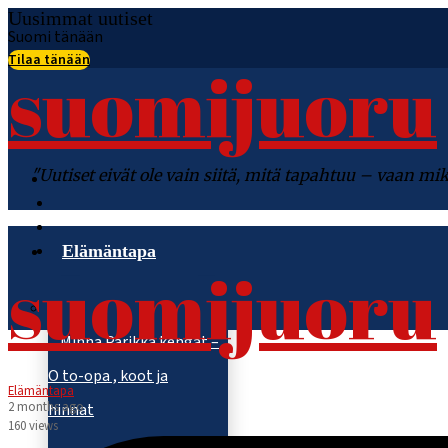
Uusimmat uutiset
Suomi tänään
Tilaa tänään
suomijuoru
"Uutiset eivät ole vain siitä, mitä tapahtuu – vaan 
Elämäntapa
suomijuoru
Minna Parikka kengät –
O to-opa , koot ja
Elämäntapa
2 months ago
hinnat
160 views