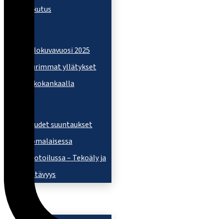
vaikutus
Elokuvavuosi 2025
Suurimmat yllätykset
valkokankaalla
Uudet suuntaukset
suomalaisessa
muotoilussa – Tekoäly ja
kestävyys
Mielipide