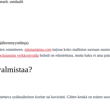
narit, sandaalit
lleenmyyntilinja)
kien ostamiseen.
minnaminna.com
tarjoaa koko malliston suoraan suun
ockmannin verkkosivuilla
brändi on edustettuna, mutta haku ei aina pal
valmistaa?
ttava sydänaiheinen koriste tai kuviointi. Glitter-kenkä on toinen suosi