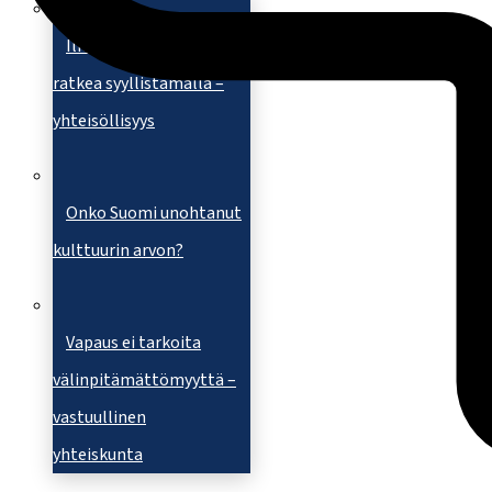
Ilmastoahdistus ei
ratkea syyllistämällä –
yhteisöllisyys
Onko Suomi unohtanut
kulttuurin arvon?
Vapaus ei tarkoita
välinpitämättömyyttä –
vastuullinen
yhteiskunta