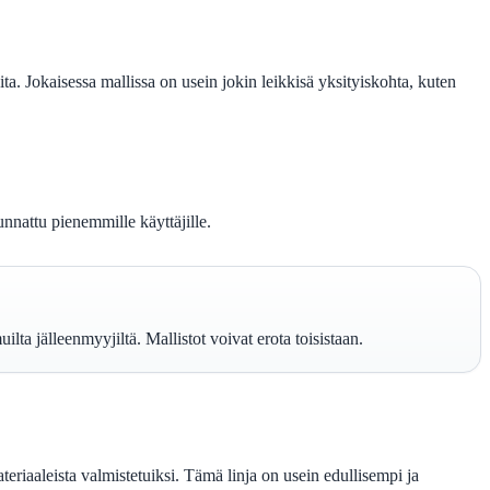
eita. Jokaisessa mallissa on usein jokin leikkisä yksityiskohta, kuten
unnattu pienemmille käyttäjille.
jälleenmyyjiltä. Mallistot voivat erota toisistaan.
aaleista valmistetuiksi. Tämä linja on usein edullisempi ja