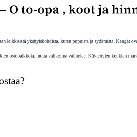
 O to-opa , koot ja hin
an leikkisistä yksityiskohdista, kuten pupuista ja sydämistä. Kengät o
.
ien ostopaikkoja, mutta valikoima vaihtelee. Käytettyjen kenkien mark
ostaa?