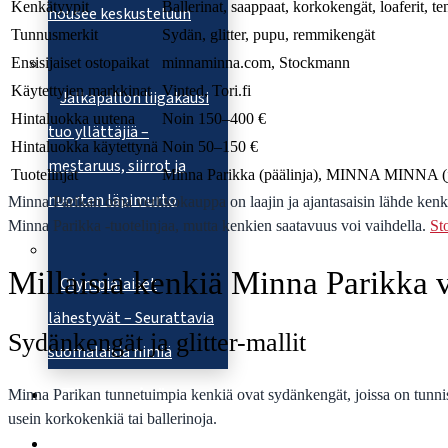
Kenkätyypit
Ballerinat, saappaat, korkokengät, loaferit, ten
nousee keskusteluun
Tunnusmerkit
Sydän, glitter, pupu, remmikengät
Ensisijaiset ostopaikat
minnaminna.com, Stockmann
Käytettyjen markkinat
Vinted, Tori.fi
Jalkapallon liigakausi
Hintaluokka uutena
Noin 150–400 €
tuo yllättäjiä –
Hintaluokka käytettynä
Noin 50–150 €
mestaruus, siirrot ja
Tuotelinjat
Minna Parikka (päälinja), MINNA MINNA (jä
nuorten läpimurto
Minna Parikan oma verkkokauppa on laajin ja ajantasaisin lähde ken
Minna Parikka -tuotelinjaa, mutta kenkien saatavuus voi vaihdella.
St
Millaisia kenkiä Minna Parikka 
Olympialaiset
lähestyvät – Seurattavia
Sydänkengät ja glitter-mallit
suomalaisia nimiä
Tietoa meistä
Minna Parikan tunnetuimpia kenkiä ovat sydänkengät, joissa on tunniste
usein korkokenkiä tai ballerinoja.
Ota yhteyttä