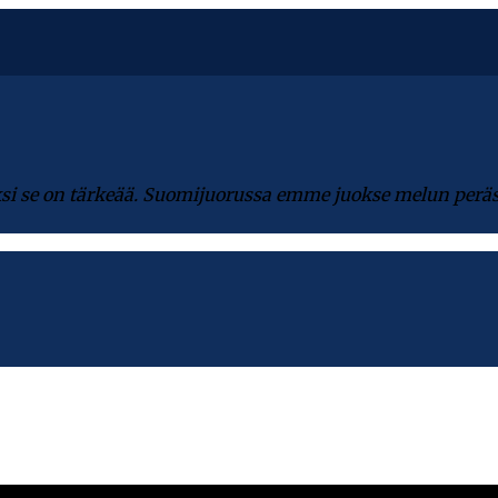
miksi se on tärkeää. Suomijuorussa emme juokse melun perä