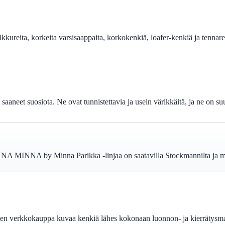
nilkkureita, korkeita varsisaappaita, korkokenkiä, loafer-kenkiä ja tennar
saaneet suosiota. Ne ovat tunnistettavia ja usein värikkäitä, ja ne on su
MINNA by Minna Parikka -linjaa on saatavilla Stockmannilta ja muilta 
verkkokauppa kuvaa kenkiä lähes kokonaan luonnon- ja kierrätysmateri