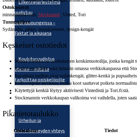
Liikennejärjestelmä
Ostokanavat
uudistuu
minnaminna.com,
Stockmann
, Vinted, Tori
Tunnuspiirre
suurkaupungeissa –
Sydänaihe, glitter, pupukoristeet, design-kengät
Faktat ja aikajana
Keskeiset ostotiedot
Koulutusuudistus
Minna Parikka on suomalainen kenkämuotoilija, jonka kengät tun
Kenkiä myydään sekä brändin omassa verkkokaupassa että Sto
etenee – mitä se
Suosittuja malleja ovat sydänkengät, glitter-kenkä ja pupuaiheis
tarkoittaa opiskelijoille
Koko-ohjeita tarvitaan, koska koot saattavat poiketa normaalista
Käytettyjä kenkiä löytyy aktiivisesti Vintedistä ja Tori.fi:stä.
Urheilu
Stockmannin verkkokaupan valikoima voi vaihdella, joten saata
Pikatietotaulukko
Urheilun ja
mielenterveyden yhteys
Ominaisuus
Tiedot