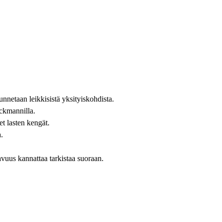
netaan leikkisistä yksityiskohdista.
ckmannilla.
et lasten kengät.
.
vuus kannattaa tarkistaa suoraan.