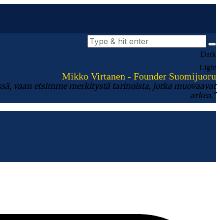
Dark
Light
Mikko Virtanen - Founder Suomijuoru
ssä, vaan etsimme merkitystä tarinoista, jotka muovaavat
arkea."