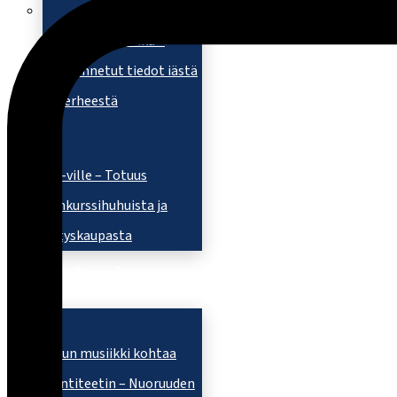
Riikka Purran ikä –
Varmennetut tiedot iästä
ja perheestä
E-ville – Totuus
konkurssihuhuista ja
yrityskaupasta
Kulttuuri
Kun musiikki kohtaa
identiteetin – Nuoruuden