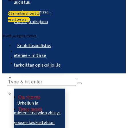
uudistuu
suurkaupungeissa –
Ota meihin yhteyttä
osoitteessa→
Faktat ja aikajana
©
2026
All rights reserved.
Koulutusuudistus
etenee – mitä se
tarkoittaa opiskelijoille
Urheilu
Ota yhteyttä
Urheilun ja
Tietoa meistä
mielenterveyden yhteys
nousee keskusteluun