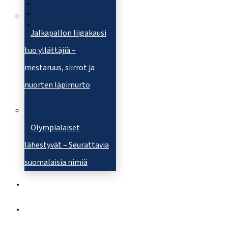
Jalkapallon liigakausi
tuo yllättäjiä –
mestaruus, siirrot ja
nuorten läpimurto
Olympialaiset
lähestyvät – Seurattavia
suomalaisia nimiä
Tietoa meistä
Ota yhteyttä