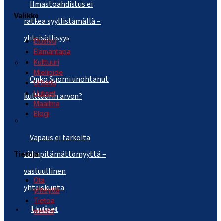
Ilmastoahdistus ei
Valikko
ratkea syyllistämällä –
yhteisöllisyys
Etusivu
Elämäntapa
Kulttuuri
Mielipide
Onko Suomi unohtanut
Urheilu
Uutiset
kulttuurin arvon?
Maailma
Blogi
Vapaus ei tarkoita
välinpitämättömyyttä –
Tietoja
vastuullinen
Ota
yhteiskunta
yhteyttä
Tietoa
Uutiset
meistä