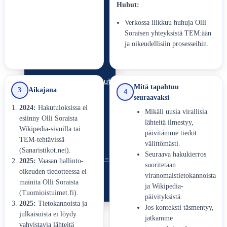
Ilmastoahdistus ei
Huhut:
ratkea syyllistämällä –
Verkossa liikkuu huhuja Olli
Soraisen yhteyksistä TEM:ään
yhteisöllisyys
ja oikeudellisiin prosesseihin.
Onko Suomi unohtanut
Mitä tapahtuu
3
Aikajana
4
seuraavaksi
kulttuurin arvon?
2024:
Hakutuloksissa ei
Mikäli uusia virallisia
esiinny Olli Soraista
lähteitä ilmestyy,
Wikipedia-sivuilla tai
päivitämme tiedot
TEM-tehtävissä
Vapaus ei tarkoita
välittömästi.
(Sanaristikot.net).
Seuraava hakukierros
välinpitämättömyyttä –
2025:
Vaasan hallinto-
suoritetaan
oikeuden tiedotteessa ei
vastuullinen
viranomaistietokannoista
mainita Olli Soraista
ja Wikipedia-
yhteiskunta
(Tuomioistuimet.fi).
päivityksistä.
2025:
Tietokannoista ja
Jos konteksti täsmentyy,
Uutiset
julkaisuista ei löydy
jatkamme
vahvistavia lähteitä