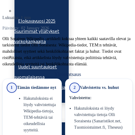
Lukuaika: 1 min
Elokuvavuosi 2025
Päivitetty: 02 January 2026
Suurimmat yllätykset
Olli Sorainen Wikipedia -artikkeli kokoaa yhteen kaikki saatavilla olevat ja
valkokankaalla
tarkistetut tiedot Olli Soraisesta: Wikipedia-tiedot, TEM:n tehtävät,
mahdolliset syytteet sekä henkilökohtaiset faktat ja huhut. Tiedot ovat
ristiriitaisia, eikä artikkelista löydy vahvistettuja poliittisia tehtäviä,
oikeudellisia syytteitä tai henkilökohtaista elämää.
Uudet suuntaukset
Yleiskatsaus
suomalaisessa
muotoilussa – Tekoäly ja
1
Tämän tiedämme nyt
2
Vahvistettu vs. huhut
kestävyys
Vahvistettu:
Hakutuloksista ei
löydy vahvistettuja
Hakutuloksista ei löydy
Mielipide
Wikipedia-tietoja,
vahvistettuja tietoja Olli
TEM-tehtäviä tai
Soraisesta (Sanaristikot.net,
oikeudellisia
Tuomioistuimet.fi, Theseus)
syytteitä.