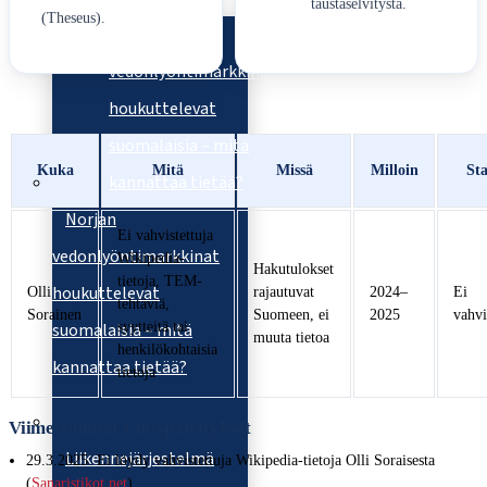
taustaselvitystä.
(Theseus).
Kuka
Mitä
Missä
Milloin
Sta
Norjan
Ei vahvistettuja
vedonlyöntimarkkinat
Wikipedia-
Hakutulokset
tietoja, TEM-
houkuttelevat
Olli
rajautuvat
2024–
Ei
tehtäviä,
Sorainen
Suomeen, ei
2025
vahvi
syytteitä tai
suomalaisia – mitä
muuta tietoa
henkilökohtaisia
kannattaa tietää?
tietoja
Viimeisimmät Uutispäivitykset
Liikennejärjestelmä
29.3.2025
: Ei löydy vahvistettuja Wikipedia-tietoja Olli Soraisesta
(
Sanaristikot.net
).