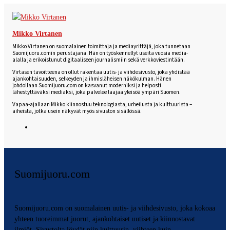
Mikko Virtanen
Mikko Virtanen on suomalainen toimittaja ja mediayrittäjä, joka tunnetaan
Suomijuoru.comin perustajana. Hän on työskennellyt useita vuosia media-
alalla ja erikoistunut digitaaliseen journalismiin sekä verkkoviestintään.
Virtasen tavoitteena on ollut rakentaa uutis- ja viihdesivusto, joka yhdistää
ajankohtaisuuden, selkeyden ja ihmisläheisen näkökulman. Hänen
johdollaan Suomijuoru.com on kasvanut moderniksi ja helposti
lähestyttäväksi mediaksi, joka palvelee laajaa yleisöä ympäri Suomen.
Vapaa-ajallaan Mikko kiinnostuu teknologiasta, urheilusta ja kulttuurista –
aiheista, jotka usein näkyvät myös sivuston sisällössä.
Suomijuoru.com
Suomijuoru.com on suomalainen uutis- ja viihdesivusto, joka kokoaa
yhteen tuoreimmat juorut, ajankohtaiset uutiset ja kiinnostavat
ilmiöt. Sivustolta löydät niin kulttuurin, viihteen kuin