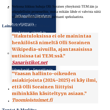
Verkossa liikkuu huhuja Olli Soraisen yhteyksistä TEM:ään ja
oikeudellisiin prosesseihin, mutta mikään lähde ei vahvista näitä
Jalkapallon liigakausi
väitteitä – kaikki tiedot ovat puhtaasti spekulaatiota.
tuo yllättäjiä –
Lainaukset & Lähdeviitteet
mestaruus, siirrot ja
“Hakutuloksissa ei ole mainintaa
nuorten läpimurto
henkilöstä nimeltä Olli Sorainen
Wikipedia-sivuilla, ajantasaisissa
uutisissa tai TEM:ssä.”
Olympialaiset
Sanaristikot.net
lähestyvät – Seurattavia
“Vaasan hallinto-oikeuden
suomalaisia nimiä
asiakirjoista (2024–2025) ei käy ilmi,
että Olli Sorainen liittyisi
Tietoa meistä
mihinkään käsiteltyyn asiaan.”
Tuomioistuimet.fi
Ota yhteyttä
Taustat & Merkitys