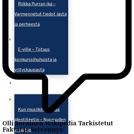
Riikka Purran ikä –
Varmennetut tiedot iästä
ja perheestä
E-ville – Totuus
konkurssihuhuista ja
yrityskaupasta
Kulttuuri
Kun musiikki kohtaa
identiteetin – Nuoruuden
Olli Sorainen Wikipedia Tarkistetut
Faktat ja Selvennys
vaikutus