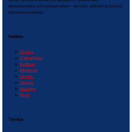
yhteiskunnankin puhutuimmat aiheet – kevyesti, selkeästi ja helposti
luettavassa muodossa.
Valikko
Etusivu
Elämäntapa
Kulttuuri
Mielipide
Urheilu
Uutiset
Maailma
Blogi
Tietoja