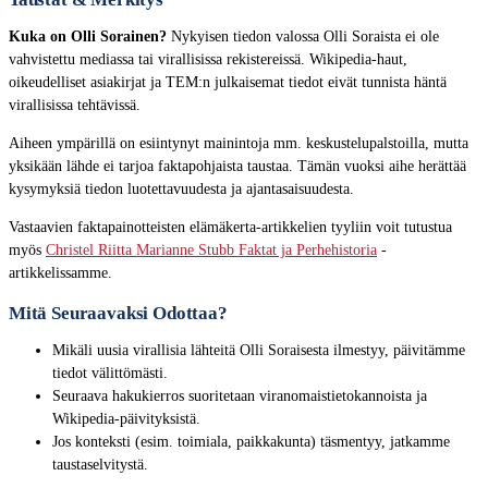
Kuka on Olli Sorainen?
Nykyisen tiedon valossa Olli Soraista ei ole
vahvistettu mediassa tai virallisissa rekistereissä. Wikipedia-haut,
oikeudelliset asiakirjat ja TEM:n julkaisemat tiedot eivät tunnista häntä
virallisissa tehtävissä.
Aiheen ympärillä on esiintynyt mainintoja mm. keskustelupalstoilla, mutta
yksikään lähde ei tarjoa faktapohjaista taustaa. Tämän vuoksi aihe herättää
kysymyksiä tiedon luotettavuudesta ja ajantasaisuudesta.
Vastaavien faktapainotteisten elämäkerta-artikkelien tyyliin voit tutustua
myös
Christel Riitta Marianne Stubb Faktat ja Perhehistoria
-
artikkelissamme.
Mitä Seuraavaksi Odottaa?
Mikäli uusia virallisia lähteitä Olli Soraisesta ilmestyy, päivitämme
tiedot välittömästi.
Seuraava hakukierros suoritetaan viranomaistietokannoista ja
Wikipedia-päivityksistä.
Jos konteksti (esim. toimiala, paikkakunta) täsmentyy, jatkamme
taustaselvitystä.