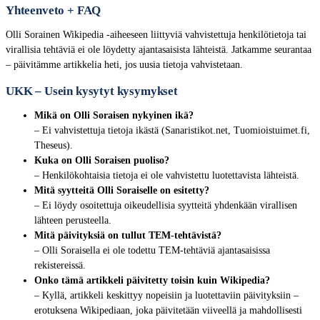
Yhteenveto + FAQ
Olli Sorainen Wikipedia -aiheeseen liittyviä vahvistettuja henkilötietoja tai
virallisia tehtäviä ei ole löydetty ajantasaisista lähteistä. Jatkamme seurantaa
– päivitämme artikkelia heti, jos uusia tietoja vahvistetaan.
UKK – Usein kysytyt kysymykset
Mikä on Olli Soraisen nykyinen ikä?
– Ei vahvistettuja tietoja ikästä (Sanaristikot.net, Tuomioistuimet.fi,
Theseus).
Kuka on Olli Soraisen puoliso?
– Henkilökohtaisia tietoja ei ole vahvistettu luotettavista lähteistä.
Mitä syytteitä Olli Soraiselle on esitetty?
– Ei löydy osoitettuja oikeudellisia syytteitä yhdenkään virallisen
lähteen perusteella.
Mitä päivityksiä on tullut TEM-tehtävistä?
– Olli Soraisella ei ole todettu TEM-tehtäviä ajantasaisissa
rekistereissä.
Onko tämä artikkeli päivitetty toisin kuin Wikipedia?
– Kyllä, artikkeli keskittyy nopeisiin ja luotettaviin päivityksiin –
erotuksena Wikipediaan, joka päivitetään viiveellä ja mahdollisesti